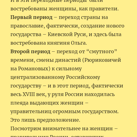
И в эти переходные периоды были
востребованы женщины, как правители.
Первый период
– переход страны на
православие, фактически, создание нового
государства – Киевской Руси, и здесь была
востребована княгиня Ольга.
Второй период
– переход от “смутного”
времени, смены династий (Рюриковичей
на Романовых) к сильному
централизованному Российскому
государству – и в этот период, фактически
весь XVIII век, у руля России находилась
плеяда выдающих женщин –
управительниц огромным государством.
Это лишь предположение.
Посмотрим внимательнее на женщин –