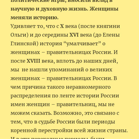
политические игры, вносили вклад в
научную и духовную жизнь. Женщины
меняли историю.
Удивляет то, что с
X
века (после княгини
Ольги) и до середины
XVI
века (до Елены
Глинской) история “умалчивает” о
женщинах – правительницах России. И
после
XVIII
века, вплоть до наших дней,
мы не нашли упоминаний о великих
женщинах – правительницах России. В
чем причина такого неравномерного
распределения по ленте истории России
имен женщин – правительниц, мы не
можем сказать. Возможно, это связано с
тем, что в судьбе России были периоды
коренной перестройки всей жизни страны.