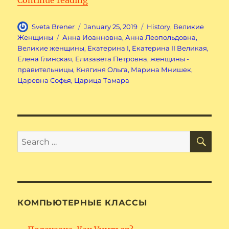
Continue reading
Author
Posted
Categories
Sveta Brener
January 25, 2019
History
,
Великие
on
Tags
Женщины
Анна Иоанновна
,
Анна Леопольдовна
,
Великие женщины
,
Екатерина I
,
Екатерина II Великая
,
Елена Глинская
,
Елизавета Петровна
,
женщины -
правительницы
,
Княгиня Ольга
,
Марина Мнишек
,
Царевна Софья
,
Царица Тамара
SE
Search
for:
КОМПЬЮТЕРНЫЕ КЛАССЫ