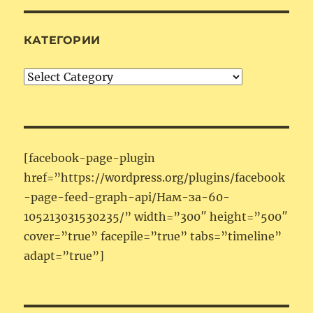
КАТЕГОРИИ
Категории
[facebook-page-plugin
href=”https://wordpress.org/plugins/facebook
-page-feed-graph-api/Нам-за-60-
105213031530235/” width=”300″ height=”500″
cover=”true” facepile=”true” tabs=”timeline”
adapt=”true”]