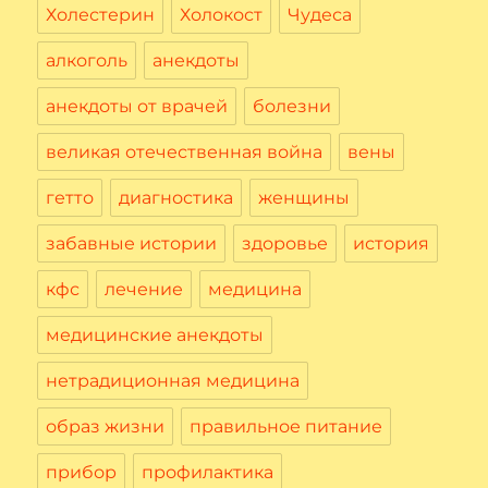
Холестерин
Холокост
Чудеса
алкоголь
анекдоты
анекдоты от врачей
болезни
великая отечественная война
вены
гетто
диагностика
женщины
забавные истории
здоровье
история
кфс
лечение
медицина
медицинские анекдоты
нетрадиционная медицина
образ жизни
правильное питание
прибор
профилактика