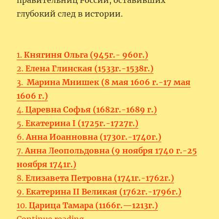
правительниц России, оставивших
глубокий след в истории.
1.
Княгиня Ольга (945г.- 960г.)
2.
Елена Глинская (1533г.-1538г.)
3.
Марина Мнишек (8 мая 1606 г.-17 мая
1606 г.)
4.
Царевна Софья (1682г.-1689 г.)
5.
Екатерина I (1725г.-1727г.)
6.
Анна Иоанновна (1730г.-1740г.)
7.
Анна Леопольдовна (9 ноября 1740 г.-25
ноября 1741г.)
8.
Елизавета Петровна (1741г.-1762г.)
9.
Екатерина II Великая (1762г.-1796г.)
10.
Царица Тамара (1166г.—1213г.)
“Великие женщины – правител