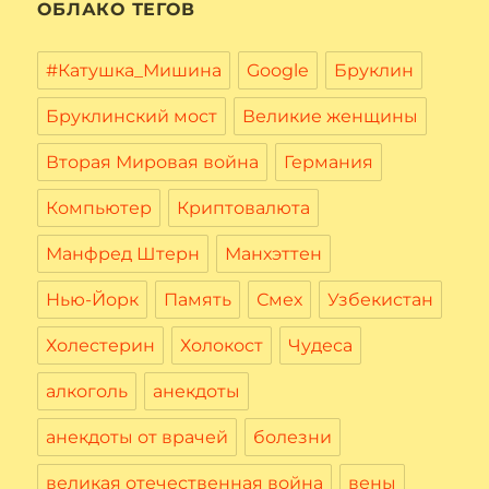
ОБЛАКО ТЕГОВ
#Катушка_Мишина
Google
Бруклин
Бруклинский мост
Великие женщины
Вторая Мировая война
Германия
Компьютер
Криптовалюта
Манфред Штерн
Манхэттен
Нью-Йорк
Память
Смех
Узбекистан
Холестерин
Холокост
Чудеса
алкоголь
анекдоты
анекдоты от врачей
болезни
великая отечественная война
вены