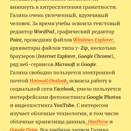
вникнуть в хитросплетения грамотности.
Галина очень увлеченный, вдумчивый
человек. За время учебы освоила текстовый
редактор
WordPad
, графический редактор
Paint
,
проводник файлов
Windows Explorer
,
архиваторы файлов типа
7-Zip
, несколько
браузеров (
Internet Explorer
,
Google Chrome
),
ряд веб-сервисов
Microsoft
и
Google
.
Галина свободно пользуется электронной
почтой
Hotmail/Outlook,
освоила работу в
социальной сети
Facebook
, умело пользуется
интерфейсами фотохостинга
Google Photos
и видеохостинга
YouTube
. С интересом
изучает облачные технологии, в том числе
облачные хранилища данных,
OneDrive
и
Google Drive
. Все учебные записи Галина