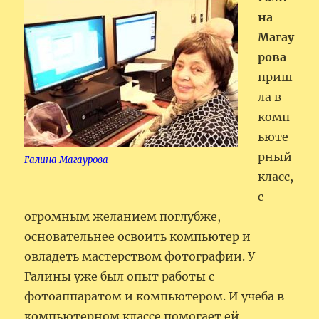
на
Магау
рова
приш
ла в
комп
ьюте
рный
Галина Магаурова
класс,
с
огромным желанием поглубже,
основательнее освоить компьютер и
овладеть мастерством фотографии. У
Галины уже был опыт работы с
фотоаппаратом и компьютером. И учеба в
компьютерном классе помогает ей