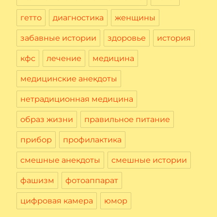
гетто
диагностика
женщины
забавные истории
здоровье
история
кфс
лечение
медицина
медицинские анекдоты
нетрадиционная медицина
образ жизни
правильное питание
прибор
профилактика
смешные анекдоты
смешные истории
фашизм
фотоаппарат
цифровая камера
юмор