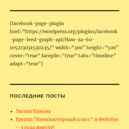
[facebook-page-plugin
href=”https://wordpress.org/plugins/facebook
-page-feed-graph-api/Нам-за-60-
105213031530235/” width=”300″ height=”500″
cover=”true” facepile=”true” tabs=”timeline”
adapt=”true”]
ПОСЛЕДНИЕ ПОСТЫ
Лилия Панова
Группа “Компьютерный класс” и Фейсбук
– 3 года вместе!