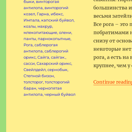
быки
,
винторогая
большинства и
антилопа
,
винторогий
козел
,
Гарна
,
ибекс
,
весьмя затейл
Импала
,
капский буйвол
,
Все рога – эт
козлы
,
махрур
,
побратимами но
млекопитающие
,
олени
,
панты
,
парнокопытные
,
снизу от основ
Рога
,
саблерогая
некоторые нет,
антилопа
,
саблерогий
рога, а есть н
орикс
,
Сайга
,
сайгак.
,
сасси
,
Сахарский орикс
,
крупнее, чем у
Свейлдейл
,
сернобык
,
Степной бизон
,
Continue readin
толсторог
,
толсторогий
баран
,
чернопятая
антилопа
,
черный буйвол