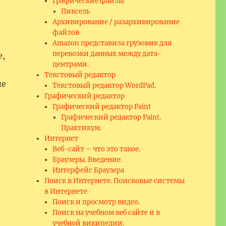
Графические файлы
Пиксель
Архивирование / разархивирование
файлов
Amazon представила грузовик для
перевозки данных между дата-
е,
центрами.
Текстовый редактор
ые
Текстовый редактор WordPad.
Графический редактор
Графический редактор Paint
Графический редактор Paint.
Практикум.
Интернет
Веб-сайт – что это такое.
Браузеры. Введение.
Интерфейс Браузера
Поиск в Интернете. Поисковые системы
в Интернете
Поиск и просмотр видео.
Поиск на учебном веб сайте и в
учебной википедии.