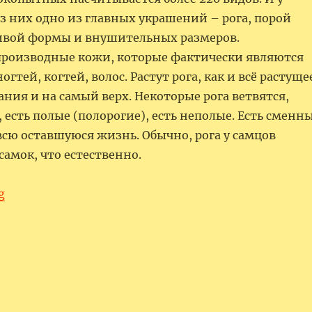
з них одно из главных украшений – рога, порой
ивой формы и внушительных размеров.
о производные кожи, которые фактически являются
гтей, когтей, волос. Растут рога, как и всё растуще
ания и на самый верх. Некоторые рога ветвятся,
 есть полые (полорогие), есть неполые. Есть сменн
а всю оставшуюся жизнь. Обычно, рога у самцов
 самок, что естественно.
“Рога – это сказочно красиво!”
g