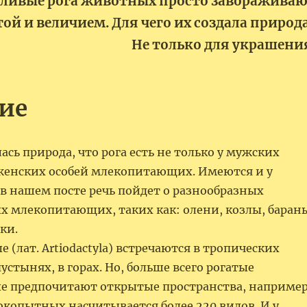
ливые рога животных просто заворажива
той и величием. Для чего их создала природ
Не только для украшени
ие
ась природа, что рога есть не только у мужских
у женских особей млекопитающих. Имеются и у
 в нашем посте речь пойдет о разнообразных
 млекопитающих, таких как: олени, козлы, баран
ки.
(лат. Artiodactyla) встречаются в тропических
пустынях, в горах. Но, больше всего рогатые
 предпочитают открытые пространства, например
окопытных насчитывается более 220 видов. И у