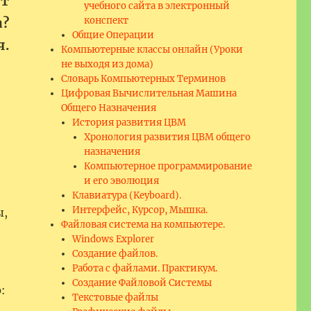
ют
учебного сайта в электронный
конспект
а?
Общие Операции
я.
Компьютерные классы онлайн (Уроки
не выходя из дома)
Словарь Компьютерных Терминов
Цифровая Вычислительная Машина
Общего Назначения
История развития ЦВМ
Хронология развития ЦВМ общего
назначения
Компьютерное программирование
и его эволюция
Клавиатура (Keyboard).
Интерфейс, Курсор, Мышка.
ы,
Файловая система на компьютере.
Windows Explorer
Создание файлов.
Работа с файлами. Практикум.
Создание Файловой Системы
:
Текстовые файлы