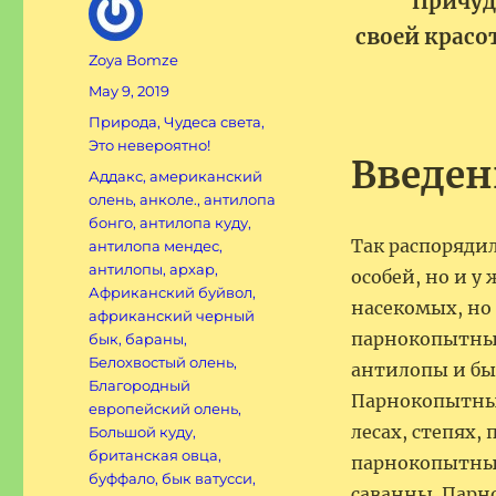
Причуд
своей красо
Author
Zoya Bomze
Posted
May 9, 2019
on
Categories
Природа
,
Чудеса света
,
Это невероятно!
Введен
Tags
Аддакс
,
американский
олень
,
анколе.
,
антилопа
бонго
,
антилопа куду
,
Так распорядил
антилопа мендес
,
антилопы
,
архар
,
особей, но и 
Африканский буйвол
,
насекомых, но
африканский черный
парнокопытных
бык
,
бараны
,
Белохвостый олень
,
антилопы и бы
Благородный
Парнокопытные 
европейский олень
,
лесах, степях, 
Большой куду
,
британская овца
,
парнокопытные
буффало
,
бык ватусси
,
саванны. Парн