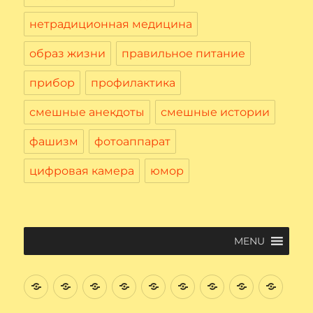
нетрадиционная медицина
образ жизни
правильное питание
прибор
профилактика
смешные анекдоты
смешные истории
фашизм
фотоаппарат
цифровая камера
юмор
MENU
Введение
Цифровая
Файловая
Текстовый
Интернет
Начнем
Электронная
Графичес
Соци
Вычислительная
система
редактор
поиск
почта.
редактор
сеть