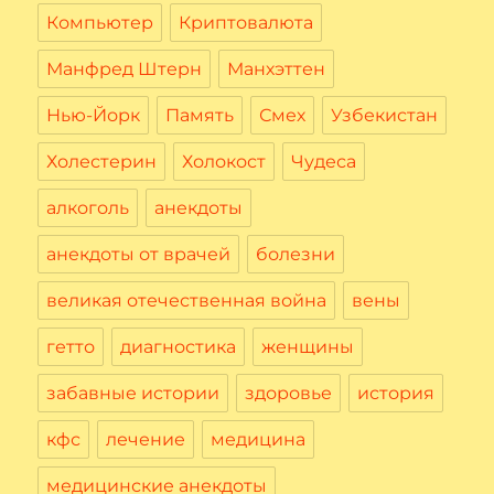
Компьютер
Криптовалюта
Манфред Штерн
Манхэттен
Нью-Йорк
Память
Смех
Узбекистан
Холестерин
Холокост
Чудеса
алкоголь
анекдоты
анекдоты от врачей
болезни
великая отечественная война
вены
гетто
диагностика
женщины
забавные истории
здоровье
история
кфс
лечение
медицина
медицинские анекдоты