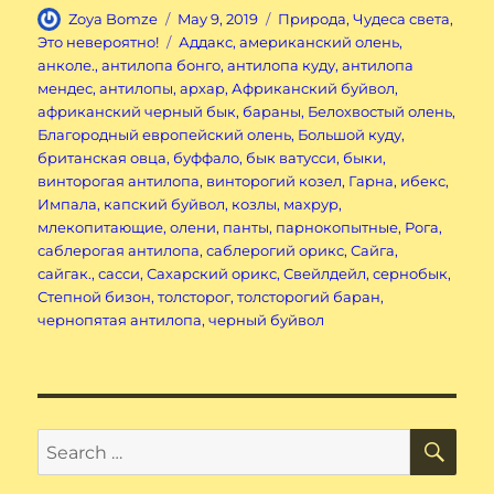
Author
Posted
Categories
Zoya Bomze
May 9, 2019
Природа
,
Чудеса света
,
on
Tags
Это невероятно!
Аддакс
,
американский олень
,
анколе.
,
антилопа бонго
,
антилопа куду
,
антилопа
мендес
,
антилопы
,
архар
,
Африканский буйвол
,
африканский черный бык
,
бараны
,
Белохвостый олень
,
Благородный европейский олень
,
Большой куду
,
британская овца
,
буффало
,
бык ватусси
,
быки
,
винторогая антилопа
,
винторогий козел
,
Гарна
,
ибекс
,
Импала
,
капский буйвол
,
козлы
,
махрур
,
млекопитающие
,
олени
,
панты
,
парнокопытные
,
Рога
,
саблерогая антилопа
,
саблерогий орикс
,
Сайга
,
сайгак.
,
сасси
,
Сахарский орикс
,
Свейлдейл
,
сернобык
,
Степной бизон
,
толсторог
,
толсторогий баран
,
чернопятая антилопа
,
черный буйвол
SE
Search
for: